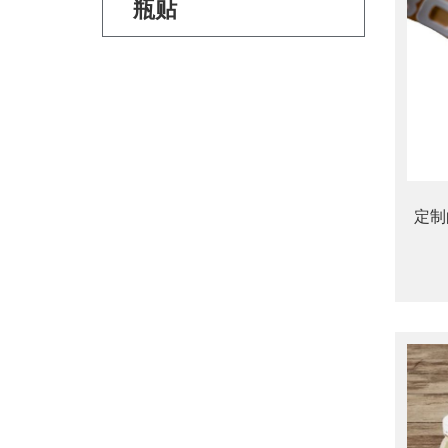
瓶贴
定制