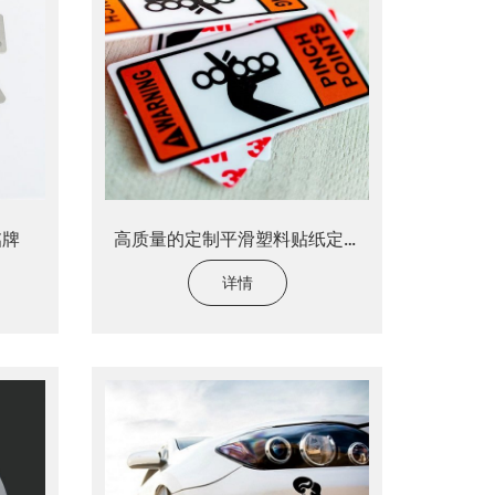
铭牌
高质量的定制平滑塑料贴纸定制
健身设备警告贴纸
详情