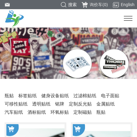
搜索
询价车(
0
)
English
瓶贴
标签贴纸
健身设备贴纸
过滤棉贴纸
电子面贴
可移性贴纸
透明贴纸
铭牌
定制反光贴
金属贴纸
汽车贴纸
酒标贴纸
环氧标贴
定制磁贴
瓶贴