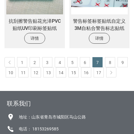
抗刮擦警告贴花光泽PVC
警告标签标签贴纸自定义
贴纸UV印刷标签贴纸
3M自粘合警告标志贴纸
详情
详情
1
2
3
4
5
6
7
8
9
10
11
12
13
14
15
16
17
联系我们
地址：山东省青岛市城阳区马山公路
电话：
18153269585