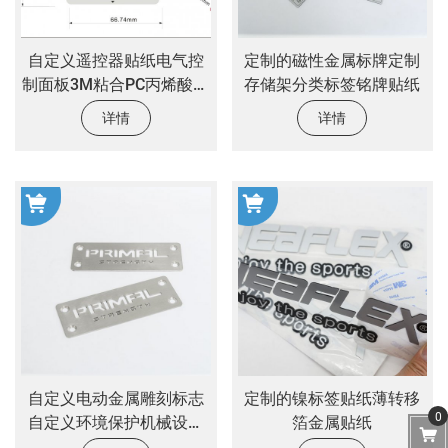
自定义遥控器贴纸电气控
定制的磁性金属标牌定制
制面板3M粘合PC丙烯酸覆
存储架分类标签铭牌贴纸
盖贴纸
详情
详情
自定义电动金属雕刻标志
定制的镍标签贴纸薄转移
0
自定义环境保护机械设备
箔金属贴纸
金属铭牌