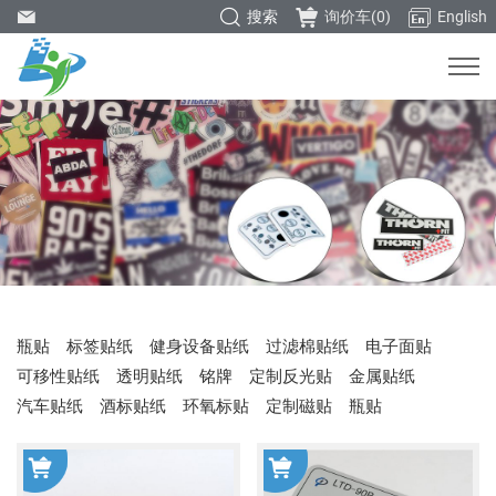
搜索
询价车(
0
)
English
瓶贴
标签贴纸
健身设备贴纸
过滤棉贴纸
电子面贴
可移性贴纸
透明贴纸
铭牌
定制反光贴
金属贴纸
汽车贴纸
酒标贴纸
环氧标贴
定制磁贴
瓶贴