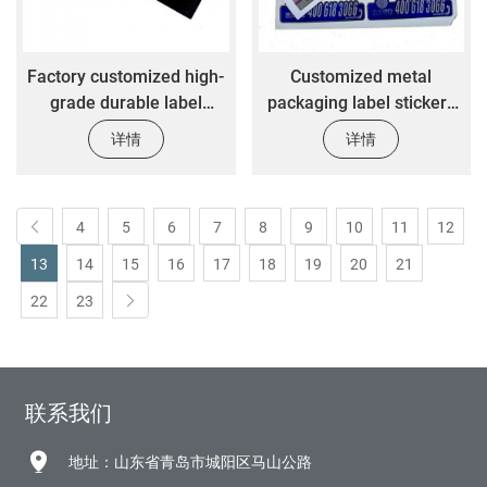
Factory customized high-
Customized metal
grade durable label
packaging label stickers
stickers customized metal
customized silver brushed
详情
详情
aluminum alloy
oil proof logo stickers
antioxidant stickers
4
5
6
7
8
9
10
11
12
13
14
15
16
17
18
19
20
21
22
23
联系我们
地址：山东省青岛市城阳区马山公路