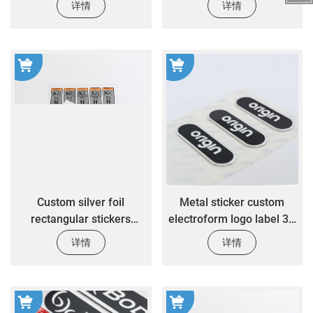
详情
详情
​Custom silver foil
Metal sticker custom
rectangular stickers
electroform logo label 3D
custom house appliance
metal plate transfer nickel
详情
详情
safety warning label
label sticker
stickers