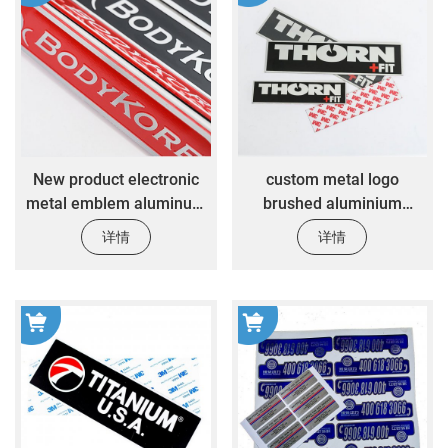
New product electronic
custom metal logo
metal emblem aluminum
brushed aluminium
metal badge sticker 3D
sticker with strong
详情
详情
logo sticker
adhesive stamping sticker
brushed aluminium plate
metal logo sticker