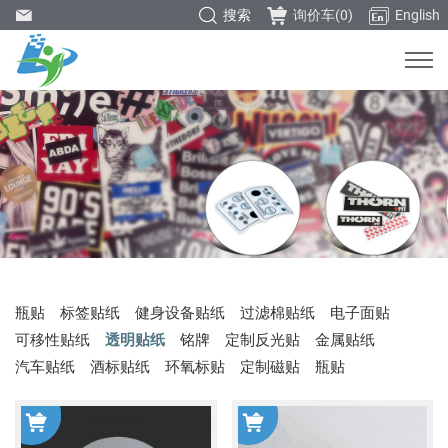
搜索
询价车(
0
)
English
瓶贴
标签贴纸
健身设备贴纸
过滤棉贴纸
电子面贴
可移性贴纸
透明贴纸
铭牌
定制反光贴
金属贴纸
汽车贴纸
酒标贴纸
环氧标贴
定制磁贴
瓶贴