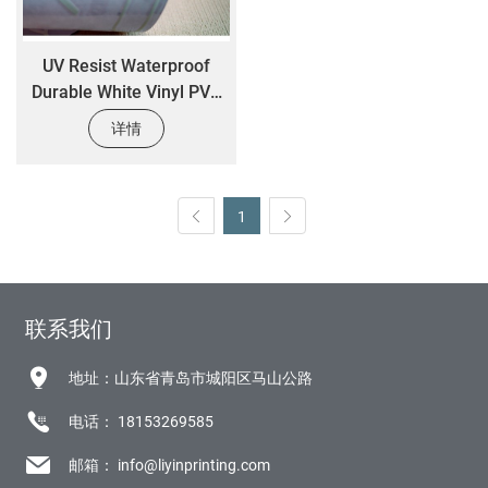
UV Resist Waterproof
Durable White Vinyl PVC
Self-Adhesive Die Cut
详情
Customized Logo Sticker
Custom Transparent
Sticker
1
联系我们
地址：山东省青岛市城阳区马山公路
电话：
18153269585
邮箱：
info@liyinprinting.com