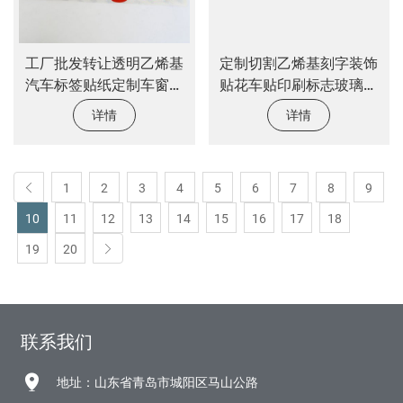
工厂批发转让透明乙烯基
定制切割乙烯基刻字装饰
汽车标签贴纸定制车窗贴
贴花车贴印刷标志玻璃窗
花贴纸
防水UV转印塑料贴纸
详情
详情
1
2
3
4
5
6
7
8
9
10
11
12
13
14
15
16
17
18
19
20
联系我们
地址：山东省青岛市城阳区马山公路