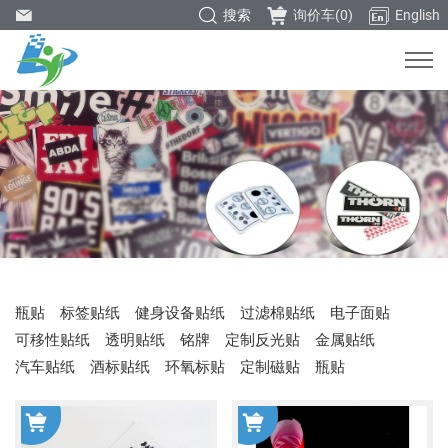
搜索
询价车(
0
)
English
瓶贴
标签贴纸
健身设备贴纸
过滤棉贴纸
电子面贴
可移性贴纸
透明贴纸
铭牌
定制反光贴
金属贴纸
汽车贴纸
酒标贴纸
环氧标贴
定制磁贴
瓶贴