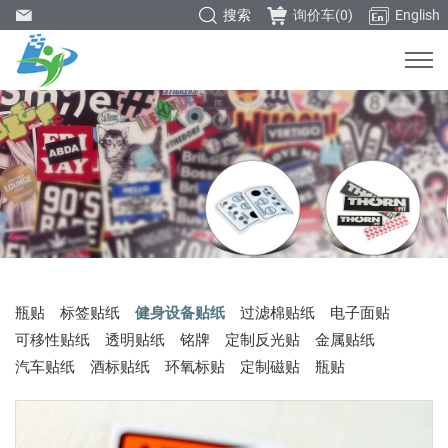
搜索
询价车(
0
)
English
瓶贴
标签贴纸
健身设备贴纸
过滤棉贴纸
电子面贴
可移性贴纸
透明贴纸
铭牌
定制反光贴
金属贴纸
汽车贴纸
酒标贴纸
环氧标贴
定制磁贴
瓶贴