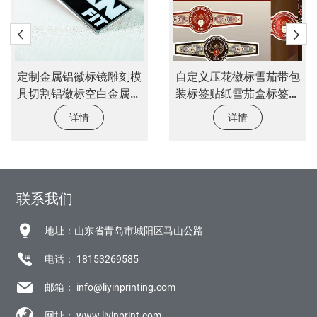
自定义压花徽标雪茄带包
户外紫外线防装饰徽标徽
装标签贴纸雪茄盒标签标
标定制汽车乙烯基PVC转
签贴纸
移贴花车窗乙烯基贴纸
详情
详情
联系我们
地址：山东省青岛市城阳区马山公路
电话：
18153269585
邮箱：
info@liyinprinting.com
网址：
www.liyinprint.com