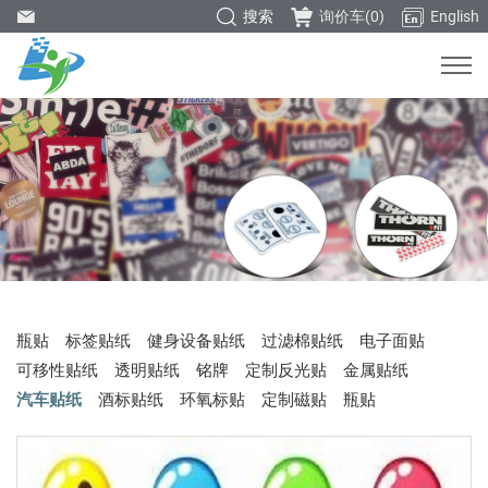
搜索
询价车(
0
)
English
瓶贴
标签贴纸
健身设备贴纸
过滤棉贴纸
电子面贴
可移性贴纸
透明贴纸
铭牌
定制反光贴
金属贴纸
汽车贴纸
酒标贴纸
环氧标贴
定制磁贴
瓶贴