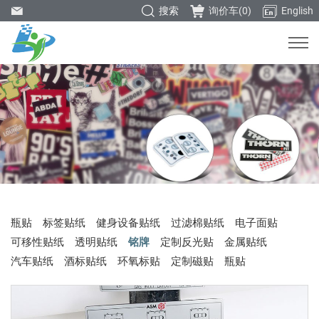
搜索
询价车(
0
)
English
瓶贴
标签贴纸
健身设备贴纸
过滤棉贴纸
电子面贴
可移性贴纸
透明贴纸
铭牌
定制反光贴
金属贴纸
汽车贴纸
酒标贴纸
环氧标贴
定制磁贴
瓶贴