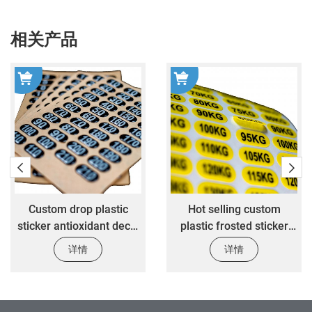
相关产品
astic
Hot selling custom
Customizing
t decal
plastic frosted sticker
adhesive die cu
poxy
anti scratch mechanical
labels custom 
详情
详情
abel
equipment warning
mechanical equ
sticker
warning label st