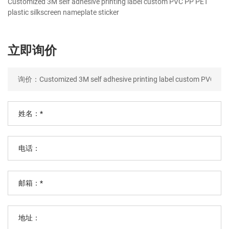
Customized 3M self adhesive printing label custom PVC PP PET
plastic silkscreen nameplate sticker
立即询价