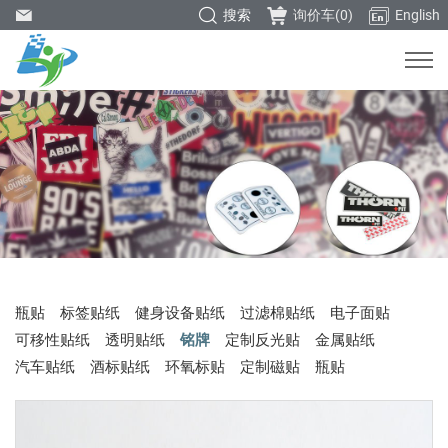
搜索
询价车(
0
)
English
瓶贴
标签贴纸
健身设备贴纸
过滤棉贴纸
电子面贴
可移性贴纸
透明贴纸
铭牌
定制反光贴
金属贴纸
汽车贴纸
酒标贴纸
环氧标贴
定制磁贴
瓶贴