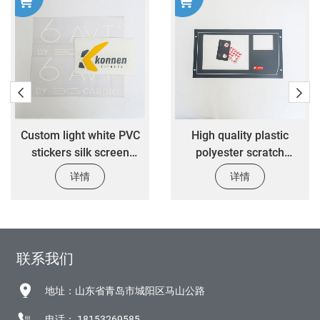
Custom light white PVC
High quality plastic
stickers silk screen
polyester scratch
printed stickers custom
resistant sticker custom
详情
详情
car decorative stickers
design 3M self adhesive
control electronic panel
stickers printing
联系我们
地址：山东省青岛市城阳区马山公路
电话：
18153269585