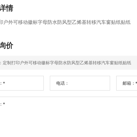
详情
印户外可移动徽标字母防水防风型乙烯基转移汽车窗贴纸贴纸
询价