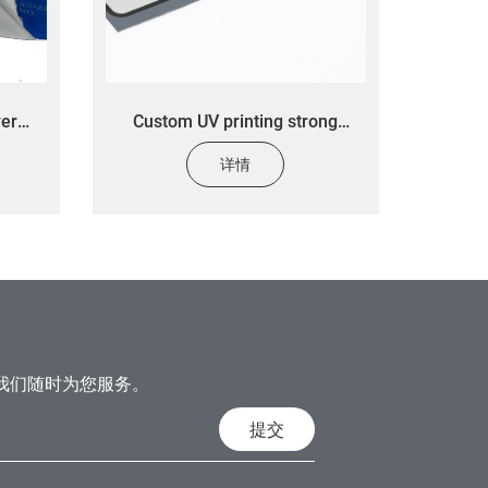
ver
Custom UV printing strong
el
adhesive warning sign label
详情
loy
fitness equipment warning
sticker
我们随时为您服务。
提交