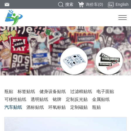
搜索
询价车(
0
)
English
瓶贴
标签贴纸
健身设备贴纸
过滤棉贴纸
电子面贴
可移性贴纸
透明贴纸
铭牌
定制反光贴
金属贴纸
汽车贴纸
酒标贴纸
环氧标贴
定制磁贴
瓶贴