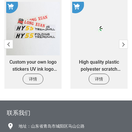
Custom your own logo
High quality plastic
stickers UV ink logo
polyester scratch
transfer stickers for cars
resistant sticker custom
详情
详情
design 3M self adhesive
control electronic panel
stickers printing
联系我们
地址：山东省青岛市城阳区马山公路