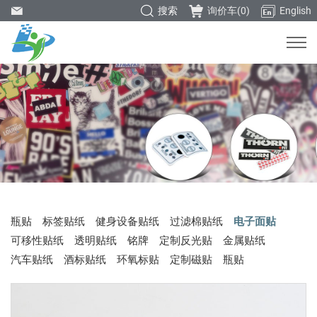
搜索
询价车(
0
)
English
瓶贴
标签贴纸
健身设备贴纸
过滤棉贴纸
电子面贴
可移性贴纸
透明贴纸
铭牌
定制反光贴
金属贴纸
汽车贴纸
酒标贴纸
环氧标贴
定制磁贴
瓶贴