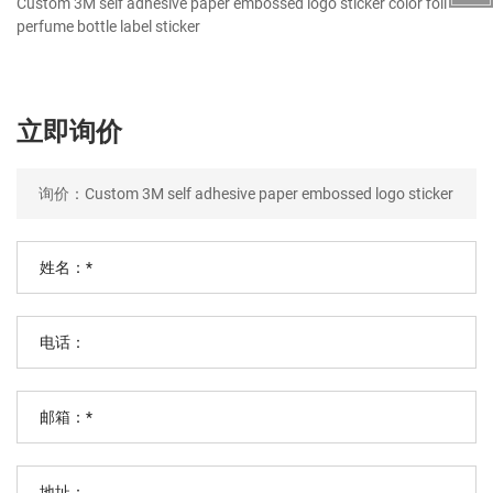
Custom 3M self adhesive paper embossed logo sticker color foil
perfume bottle label sticker
立即询价