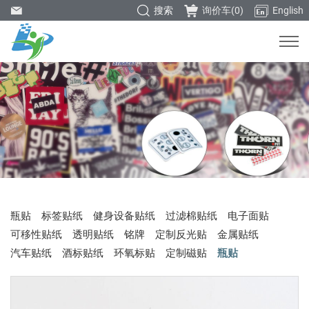
搜索
询价车(
0
)
English
瓶贴
标签贴纸
健身设备贴纸
过滤棉贴纸
电子面贴
可移性贴纸
透明贴纸
铭牌
定制反光贴
金属贴纸
汽车贴纸
酒标贴纸
环氧标贴
定制磁贴
瓶贴