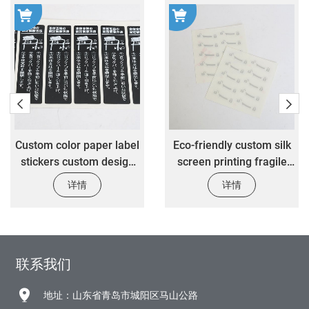
Custom color paper label
Eco-friendly custom silk
stickers custom design
screen printing fragile
free fitness equipment
label sticker stop sticker
详情
详情
label stickers
indicating mechanical
lock
联系我们
地址：山东省青岛市城阳区马山公路