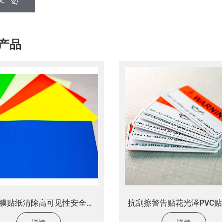
产品
膜贴纸清除高可见性安全性
抗刮擦警告贴花光泽PVC贴
高强度反射乙烯基胶带板
印刷标签贴纸