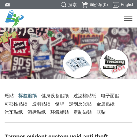
搜索
询价车(
0
)
English
瓶贴
标签贴纸
健身设备贴纸
过滤棉贴纸
电子面贴
可移性贴纸
透明贴纸
铭牌
定制反光贴
金属贴纸
汽车贴纸
酒标贴纸
环氧标贴
定制磁贴
瓶贴
Tamper evident custom void anti theft