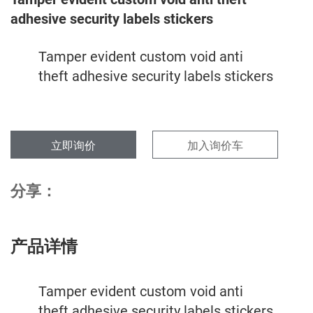
adhesive security labels stickers
Tamper evident custom void anti
theft adhesive security labels stickers
立即询价
加入询价车
分享：
产品详情
Tamper evident custom void anti
theft adhesive security labels stickers